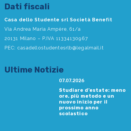
Dati fiscali
Casa dello Studente srl Società Benefit
Via Andrea Maria Ampère, 61/a
20131 Milano – P.IVA 11334130967
PEC:
casadellostudentesrlb@legalmail.it
Ultime Notizie
07.07.2026
Studiare d’estate: meno
ore, più metodo e un
nuovo inizio per il
prossimo anno
scolastico