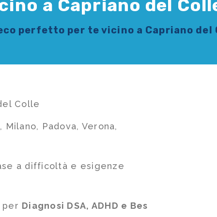
icino a Capriano del Coll
reco
perfetto per te vicino a Capriano del 
del Colle
, Milano, Padova, Verona,
ase a difficoltà e esigenze
e per
Diagnosi DSA, ADHD e Bes