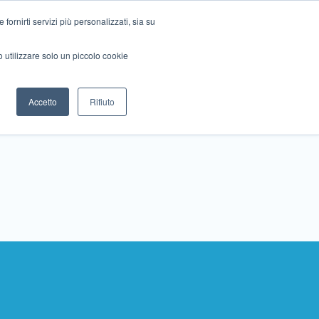
ornirti servizi più personalizzati, sia su
mo utilizzare solo un piccolo cookie
Collabora con noi
Contattaci!
Accetto
Rifiuto