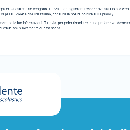
ter. Questi cookie vengono utilizzati per migliorare l'esperienza sul tuo sito web e f
i più sui cookie che utilizziamo, consulta la nostra politica sulla privacy.
tracceremo le tue informazioni. Tuttavia, per poter rispettare le tue preferenze, dovre
di effettuare nuovamente questa scelta.
Altri servizi
Eventi
Partner
Sedi