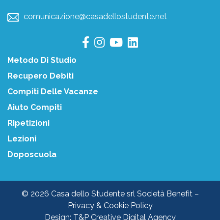
comunicazione@casadellostudente.net
Metodo Di Studio
Recupero Debiti
Compiti Delle Vacanze
Aiuto Compiti
Ripetizioni
Lezioni
Doposcuola
© 2026 Casa dello Studente srl Società Benefit –
Privacy & Cookie Policy
Design:
T&P Creative Digital Agency