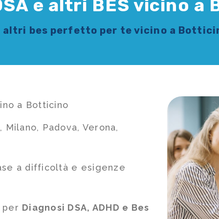
SA e altri BES vicino a 
 altri bes
perfetto per te vicino a Bottici
ino a Botticino
, Milano, Padova, Verona,
ase a difficoltà e esigenze
e per
Diagnosi DSA, ADHD e Bes