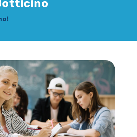
Botticino
no!