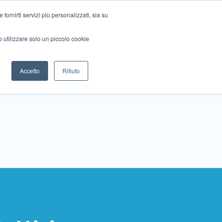
ornirti servizi più personalizzati, sia su
mo utilizzare solo un piccolo cookie
Collabora con noi
Contattaci!
Accetto
Rifiuto