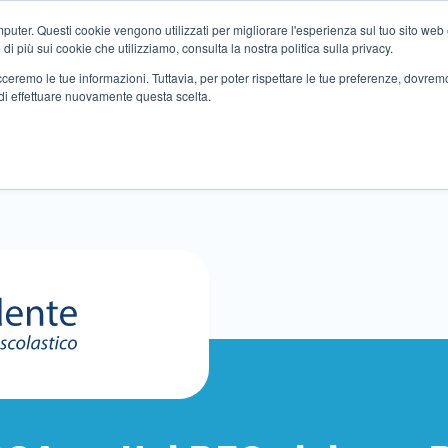
ter. Questi cookie vengono utilizzati per migliorare l'esperienza sul tuo sito web e f
i più sui cookie che utilizziamo, consulta la nostra politica sulla privacy.
tracceremo le tue informazioni. Tuttavia, per poter rispettare le tue preferenze, dovre
di effettuare nuovamente questa scelta.
Altri servizi
Eventi
Partner
Sedi