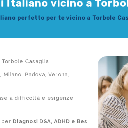
i Italiano vicino a Torbo
aliano
perfetto per te vicino a Torbole Ca
a Torbole Casaglia
, Milano, Padova, Verona,
ase a difficoltà e esigenze
e per
Diagnosi DSA, ADHD e Bes