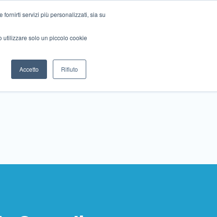
ornirti servizi più personalizzati, sia su
mo utilizzare solo un piccolo cookie
Collabora con noi
Contattaci!
Accetto
Rifiuto