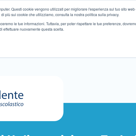
ter. Questi cookie vengono utilizzati per migliorare l'esperienza sul tuo sito web e f
i più sui cookie che utilizziamo, consulta la nostra politica sulla privacy.
tracceremo le tue informazioni. Tuttavia, per poter rispettare le tue preferenze, dovre
di effettuare nuovamente questa scelta.
Altri servizi
Eventi
Partner
Sedi