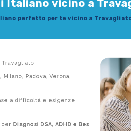
 Italiano vicino a Trava
aliano
perfetto per te vicino a Travagliato
a Travagliato
, Milano, Padova, Verona,
ase a difficoltà e esigenze
e per
Diagnosi DSA, ADHD e Bes