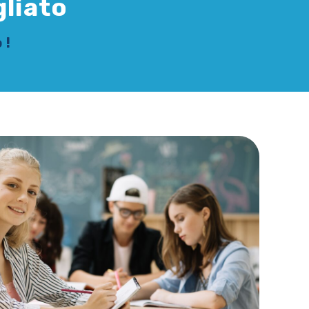
gliato
 !