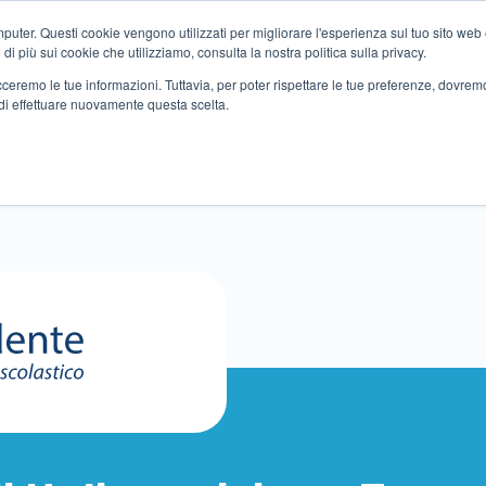
ter. Questi cookie vengono utilizzati per migliorare l'esperienza sul tuo sito web e f
i più sui cookie che utilizziamo, consulta la nostra politica sulla privacy.
tracceremo le tue informazioni. Tuttavia, per poter rispettare le tue preferenze, dovre
di effettuare nuovamente questa scelta.
Altri servizi
Eventi
Partner
Sedi