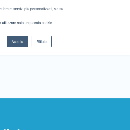
ornirti servizi più personalizzati, sia su
mo utilizzare solo un piccolo cookie
Collabora con noi
Contattaci!
Accetto
Rifiuto