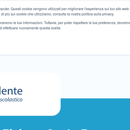
ter. Questi cookie vengono utilizzati per migliorare l'esperienza sul tuo sito web e f
i più sui cookie che utilizziamo, consulta la nostra politica sulla privacy.
tracceremo le tue informazioni. Tuttavia, per poter rispettare le tue preferenze, dovre
di effettuare nuovamente questa scelta.
Altri servizi
Eventi
Partner
Sedi