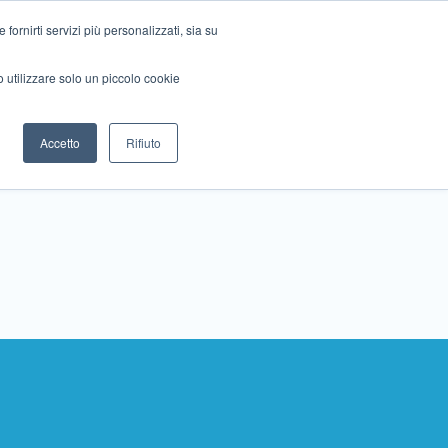
ornirti servizi più personalizzati, sia su
mo utilizzare solo un piccolo cookie
Collabora con noi
Contattaci!
Accetto
Rifiuto