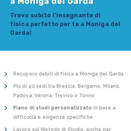
a Moniga del Garda
Trova subito l'
insegnante di
fisica
perfetto per te a Moniga del
Garda!
Recupero debiti di fisica a Moniga del Garda
Più di 40 sedi tra Brescia, Bergamo, Milano,
Padova, Verona, Treviso e Torino
Piano di studi
personalizzato
in base a
difficoltà e esigenze specifiche
Lavoro sul Metodo di Studio, anche per