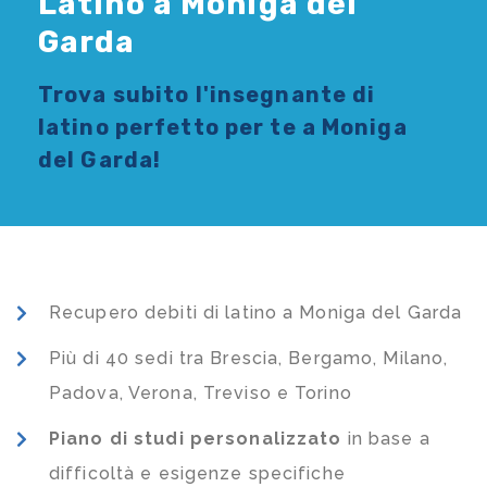
Latino a Moniga del
Garda
Trova subito l'
insegnante di
latino
perfetto per te a Moniga
del Garda!
Recupero debiti di latino a Moniga del Garda
Più di 40 sedi tra Brescia, Bergamo, Milano,
Padova, Verona, Treviso e Torino
Piano di studi
personalizzato
in base a
difficoltà e esigenze specifiche