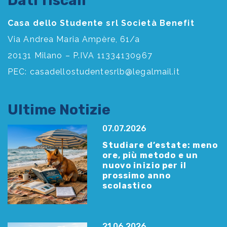
Dati fiscali
Casa dello Studente srl Società Benefit
Via Andrea Maria Ampère, 61/a
20131 Milano – P.IVA 11334130967
PEC:
casadellostudentesrlb@legalmail.it
Ultime Notizie
07.07.2026
Studiare d’estate: meno
ore, più metodo e un
nuovo inizio per il
prossimo anno
scolastico
21.06.2026