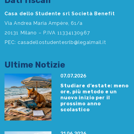
Dati fiscali
Casa dello Studente srl Società Benefit
Via Andrea Maria Ampère, 61/a
20131 Milano – P.IVA 11334130967
PEC:
casadellostudentesrlb@legalmail.it
Ultime Notizie
07.07.2026
Studiare d’estate: meno
ore, più metodo e un
nuovo inizio per il
prossimo anno
scolastico
21.06.2026