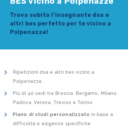
BES vicino a Polpenazze
Trova subito l'
insegnante dsa e
altri bes
perfetto per te vicino a
Polpenazze!
Ripetizioni dsa e altri bes vicino a
Polpenazze
Più di 40 sedi tra Brescia, Bergamo, Milano,
Padova, Verona, Treviso e Torino
Piano di studi
personalizzato
in base a
difficoltà e esigenze specifiche