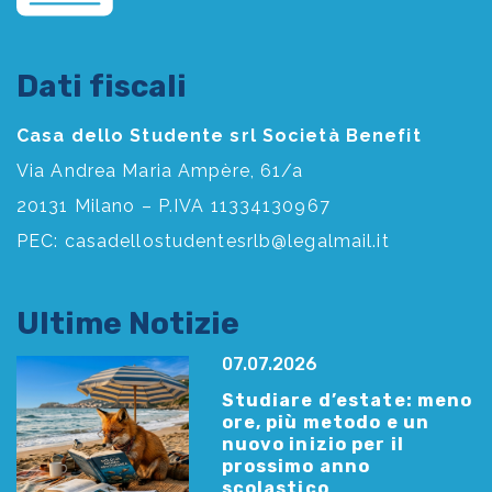
Dati fiscali
Casa dello Studente srl Società Benefit
Via Andrea Maria Ampère, 61/a
20131 Milano – P.IVA 11334130967
PEC:
casadellostudentesrlb@legalmail.it
Ultime Notizie
07.07.2026
Studiare d’estate: meno
ore, più metodo e un
nuovo inizio per il
prossimo anno
scolastico