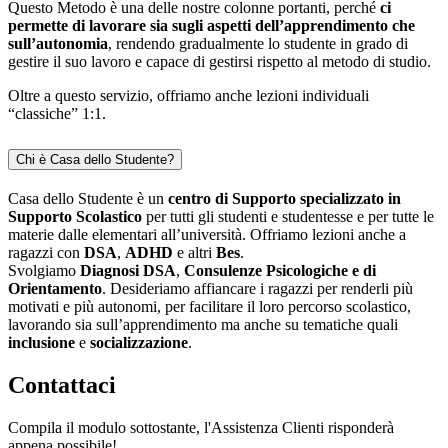
Questo Metodo è una delle nostre colonne portanti, perché
ci
permette di lavorare sia sugli aspetti dell’apprendimento che
sull’autonomia
, rendendo gradualmente lo studente in grado di
gestire il suo lavoro e capace di gestirsi rispetto al metodo di studio.
Oltre a questo servizio, offriamo anche lezioni individuali
“classiche” 1:1.
Chi è Casa dello Studente?
Casa dello Studente è un
centro di Supporto specializzato in
Supporto Scolastico
per tutti gli studenti e studentesse e per tutte le
materie dalle elementari all’università. Offriamo lezioni anche a
ragazzi con
DSA
,
ADHD
e altri
Bes
.
Svolgiamo
Diagnosi DSA
,
Consulenze Psicologiche e di
Orientamento
. Desideriamo affiancare i ragazzi per renderli più
motivati e più autonomi, per facilitare il loro percorso scolastico,
lavorando sia sull’apprendimento ma anche su tematiche quali
inclusione
e
socializzazione
.
Contattaci
Compila il modulo sottostante, l'Assistenza Clienti risponderà
appena possibile!