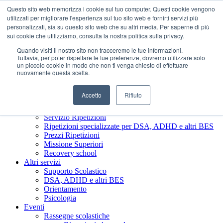
Questo sito web memorizza i cookie sul tuo computer. Questi cookie vengono
utilizzati per migliorare l'esperienza sul tuo sito web e fornirti servizi più
personalizzati, sia su questo sito web che su altri media. Per saperne di più
sui cookie che utilizziamo, consulta la nostra politica sulla privacy.
Quando visiti il ​​nostro sito non tracceremo le tue informazioni.
Tuttavia, per poter rispettare le tue preferenze, dovremo utilizzare solo
un piccolo cookie in modo che non ti venga chiesto di effettuare
nuovamente questa scelta.
Chi siamo
Presentazione Società Benefit
Accetto
Rifiuto
Il nostro staff
Ripetizioni
Servizio Ripetizioni
Ripetizioni specializzate per DSA, ADHD e altri BES
Prezzi Ripetizioni
Missione Superiori
Recovery school
Altri servizi
Supporto Scolastico
DSA, ADHD e altri BES
Orientamento
Psicologia
Eventi
Rassegne scolastiche