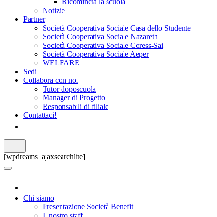
Ricomincia la scuola
Notizie
Partner
Società Cooperativa Sociale Casa dello Studente
Società Cooperativa Sociale Nazareth
Società Cooperativa Sociale Coress-Sai
Società Cooperativa Sociale Aeper
WELFARE
Sedi
Collabora con noi
Tutor doposcuola
Manager di Progetto
Responsabili di filiale
Contattaci!
[wpdreams_ajaxsearchlite]
Chi siamo
Presentazione Società Benefit
Il nostro staff