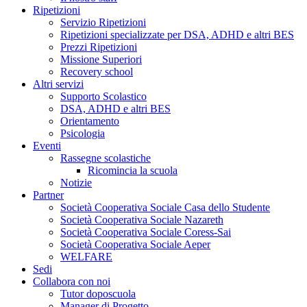
Ripetizioni
Servizio Ripetizioni
Ripetizioni specializzate per DSA, ADHD e altri BES
Prezzi Ripetizioni
Missione Superiori
Recovery school
Altri servizi
Supporto Scolastico
DSA, ADHD e altri BES
Orientamento
Psicologia
Eventi
Rassegne scolastiche
Ricomincia la scuola
Notizie
Partner
Società Cooperativa Sociale Casa dello Studente
Società Cooperativa Sociale Nazareth
Società Cooperativa Sociale Coress-Sai
Società Cooperativa Sociale Aeper
WELFARE
Sedi
Collabora con noi
Tutor doposcuola
Manager di Progetto