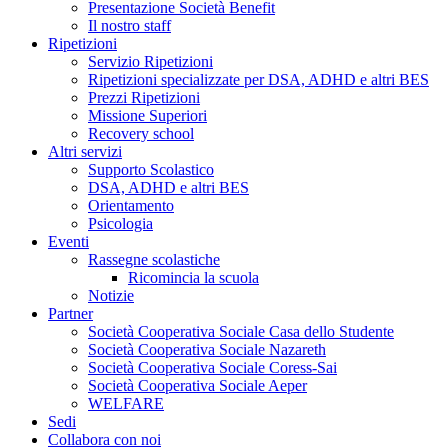
Presentazione Società Benefit
Il nostro staff
Ripetizioni
Servizio Ripetizioni
Ripetizioni specializzate per DSA, ADHD e altri BES
Prezzi Ripetizioni
Missione Superiori
Recovery school
Altri servizi
Supporto Scolastico
DSA, ADHD e altri BES
Orientamento
Psicologia
Eventi
Rassegne scolastiche
Ricomincia la scuola
Notizie
Partner
Società Cooperativa Sociale Casa dello Studente
Società Cooperativa Sociale Nazareth
Società Cooperativa Sociale Coress-Sai
Società Cooperativa Sociale Aeper
WELFARE
Sedi
Collabora con noi