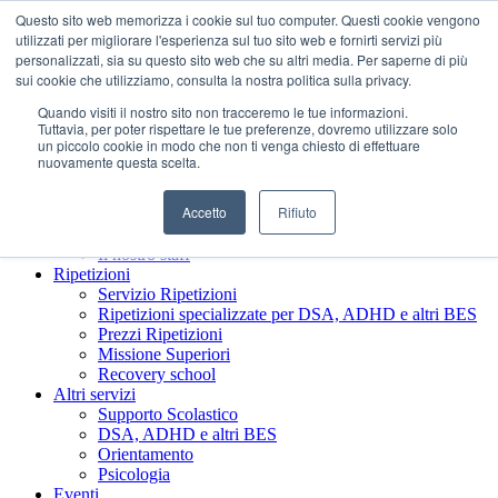
Questo sito web memorizza i cookie sul tuo computer. Questi cookie vengono
utilizzati per migliorare l'esperienza sul tuo sito web e fornirti servizi più
personalizzati, sia su questo sito web che su altri media. Per saperne di più
sui cookie che utilizziamo, consulta la nostra politica sulla privacy.
Quando visiti il ​​nostro sito non tracceremo le tue informazioni.
Tuttavia, per poter rispettare le tue preferenze, dovremo utilizzare solo
un piccolo cookie in modo che non ti venga chiesto di effettuare
nuovamente questa scelta.
Accetto
Rifiuto
Chi siamo
Presentazione Società Benefit
Il nostro staff
Ripetizioni
Servizio Ripetizioni
Ripetizioni specializzate per DSA, ADHD e altri BES
Prezzi Ripetizioni
Missione Superiori
Recovery school
Altri servizi
Supporto Scolastico
DSA, ADHD e altri BES
Orientamento
Psicologia
Eventi