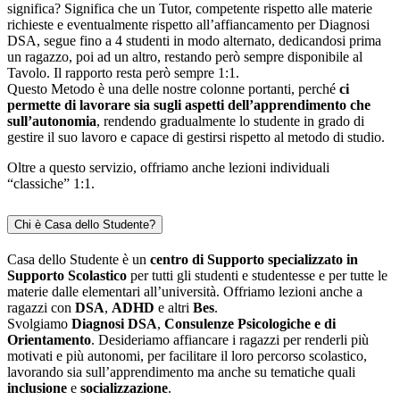
significa? Significa che un Tutor, competente rispetto alle materie
richieste e eventualmente rispetto all’affiancamento per Diagnosi
DSA, segue fino a 4 studenti in modo alternato, dedicandosi prima
un ragazzo, poi ad un altro, restando però sempre disponibile al
Tavolo. Il rapporto resta però sempre 1:1.
Questo Metodo è una delle nostre colonne portanti, perché
ci
permette di lavorare sia sugli aspetti dell’apprendimento che
sull’autonomia
, rendendo gradualmente lo studente in grado di
gestire il suo lavoro e capace di gestirsi rispetto al metodo di studio.
Oltre a questo servizio, offriamo anche lezioni individuali
“classiche” 1:1.
Chi è Casa dello Studente?
Casa dello Studente è un
centro di Supporto specializzato in
Supporto Scolastico
per tutti gli studenti e studentesse e per tutte le
materie dalle elementari all’università. Offriamo lezioni anche a
ragazzi con
DSA
,
ADHD
e altri
Bes
.
Svolgiamo
Diagnosi DSA
,
Consulenze Psicologiche e di
Orientamento
. Desideriamo affiancare i ragazzi per renderli più
motivati e più autonomi, per facilitare il loro percorso scolastico,
lavorando sia sull’apprendimento ma anche su tematiche quali
inclusione
e
socializzazione
.