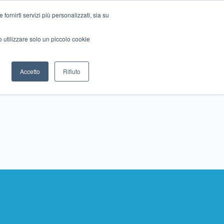
ornirti servizi più personalizzati, sia su
mo utilizzare solo un piccolo cookie
Collabora con noi
Contattaci!
Accetto
Rifiuto