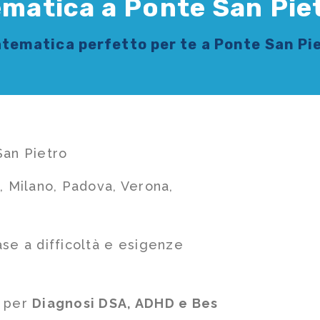
ematica a Ponte San Pie
atematica
perfetto per te a Ponte San Pi
San Pietro
, Milano, Padova, Verona,
ase a difficoltà e esigenze
e per
Diagnosi DSA, ADHD e Bes