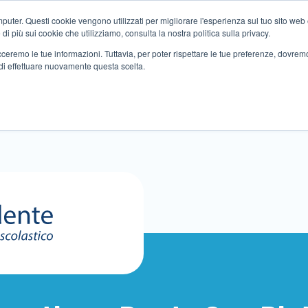
ter. Questi cookie vengono utilizzati per migliorare l'esperienza sul tuo sito web e f
i più sui cookie che utilizziamo, consulta la nostra politica sulla privacy.
tracceremo le tue informazioni. Tuttavia, per poter rispettare le tue preferenze, dovre
di effettuare nuovamente questa scelta.
ltri servizi
Eventi
Partner
Sedi