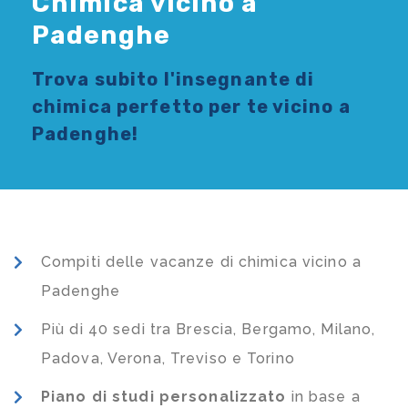
Chimica vicino a
Padenghe
Trova subito l'
insegnante di
chimica
perfetto per te vicino a
Padenghe!
Compiti delle vacanze di chimica vicino a
Padenghe
Più di 40 sedi tra Brescia, Bergamo, Milano,
Padova, Verona, Treviso e Torino
Piano di studi
personalizzato
in base a