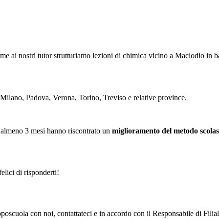
eme ai nostri tutor strutturiamo
le
zioni di chimica vicino a Maclodio in b
 Milano, Padova, Verona, Torino, Treviso e relative province.
 almeno 3 mesi hanno riscontrato un
miglioramento del metodo scolas
elici di risponderti!
i doposcuola con noi, contattateci e in accordo con il Responsabile di F