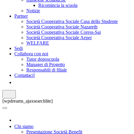
Ricomincia la scuola
Notizie
Partner
Società Cooperativa Sociale Casa dello Studente
Società Cooperativa Sociale Nazareth
Società Cooperativa Sociale Coress-Sai
Società Cooperativa Sociale Aeper
WELFARE
Sedi
Collabora con noi
Tutor doposcuola
Manager di Progetto
Responsabili di filiale
Contattaci!
[wpdreams_ajaxsearchlite]
Chi siamo
Presentazione Società Benefit