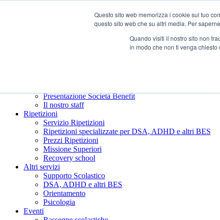
Questo sito web memorizza i cookie sul tuo compu
questo sito web che su altri media. Per saperne d
Quando visiti il ​​nostro sito non 
in modo che non ti venga chiesto 
Chi siamo
Presentazione Società Benefit
Il nostro staff
Ripetizioni
Servizio Ripetizioni
Ripetizioni specializzate per DSA, ADHD e altri BES
Prezzi Ripetizioni
Missione Superiori
Recovery school
Altri servizi
Supporto Scolastico
DSA, ADHD e altri BES
Orientamento
Psicologia
Eventi
Rassegne scolastiche