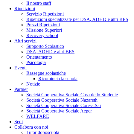
Il nostro staff
Ripetizioni
Servizio Ripetizioni
Ripetizioni specializzate per DSA, ADHD e altri BES
Prezzi Ripetizioni
Missione Superiori
Recovery school
Altri servizi
Supporto Scolastico
DSA, ADHD e altri BES
Orientamento
Psicologia
Eventi
Rassegne scolastiche
Ricomincia la scuola
Notizie
Partner
Società Cooperativa Sociale Casa dello Studente
Società Cooperativa Sociale Nazareth
Società Cooperativa Sociale Coress-Sai
Società Cooperativa Sociale Aeper
WELFARE
Sedi
Collabora con noi
Tutor doposcuola