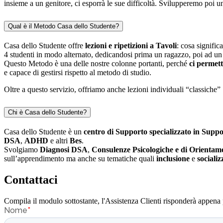
insieme a un genitore, ci esporrà le sue difficoltà. Svilupperemo poi 
Qual è il Metodo Casa dello Studente?
Casa dello Studente offre
lezioni e ripetizioni a Tavoli
: cosa signifi
4 studenti in modo alternato, dedicandosi prima un ragazzo, poi ad un 
Questo Metodo è una delle nostre colonne portanti, perché
ci permett
e capace di gestirsi rispetto al metodo di studio.
Oltre a questo servizio, offriamo anche lezioni individuali “classiche” 
Chi è Casa dello Studente?
Casa dello Studente è un
centro di Supporto specializzato in Suppo
DSA
,
ADHD
e altri
Bes
.
Svolgiamo
Diagnosi DSA
,
Consulenze Psicologiche e di Orientam
sull’apprendimento ma anche su tematiche quali
inclusione
e
sociali
Contattaci
Compila il modulo sottostante, l'Assistenza Clienti risponderà appena 