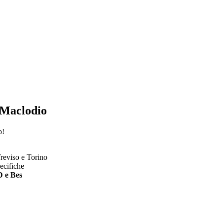
 Maclodio
o!
reviso e Torino
pecifiche
 e Bes