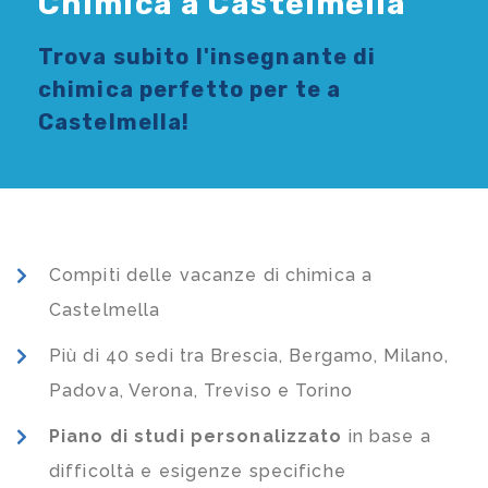
Chimica a Castelmella
Trova subito l'
insegnante di
chimica
perfetto per te a
Castelmella!
Compiti delle vacanze di chimica a
Castelmella
Più di 40 sedi tra Brescia, Bergamo, Milano,
Padova, Verona, Treviso e Torino
Piano di studi
personalizzato
in base a
difficoltà e esigenze specifiche