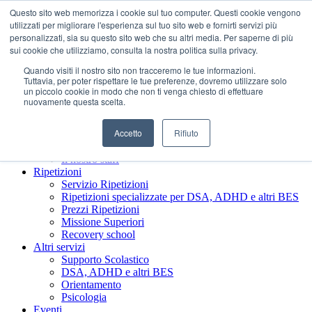
Questo sito web memorizza i cookie sul tuo computer. Questi cookie vengono
utilizzati per migliorare l'esperienza sul tuo sito web e fornirti servizi più
personalizzati, sia su questo sito web che su altri media. Per saperne di più
sui cookie che utilizziamo, consulta la nostra politica sulla privacy.
Quando visiti il ​​nostro sito non tracceremo le tue informazioni.
Tuttavia, per poter rispettare le tue preferenze, dovremo utilizzare solo
un piccolo cookie in modo che non ti venga chiesto di effettuare
nuovamente questa scelta.
Accetto
Rifiuto
Chi siamo
Presentazione Società Benefit
Il nostro staff
Ripetizioni
Servizio Ripetizioni
Ripetizioni specializzate per DSA, ADHD e altri BES
Prezzi Ripetizioni
Missione Superiori
Recovery school
Altri servizi
Supporto Scolastico
DSA, ADHD e altri BES
Orientamento
Psicologia
Eventi