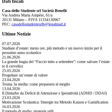
Dati fiscali
Casa dello Studente srl Società Benefit
Via Andrea Maria Ampère, 61/a
20131 Milano – P.IVA 11334130967
PEC:
casadellostudentesrlb@legalmail.it
Ultime Notizie
07.07.2026
Studiare d’estate: meno ore, più metodo e un nuovo inizio per il
prossimo anno scolastico
21.06.2026
La grande bugia del “Faccio tutto a settembre”: come salvare l’estate
(e il cervello)
25.05.2026
Progettare un’estate di valore
23.04.2026
Tesina 3a media: come prepararsi al meglio
13.04.2026
Il Disturbo da Deficit di Attenzione e Iperattività (ADHD / DDAI)
23.03.2026
Motivazione Scolastica: Sinergie tra Metodo Kaizen e Gamification
16.03.2026
Il metodo di studio: strategie utili