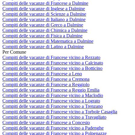
Compiti delle vacanze di Francese a Dalmine
Compiti delle vacanze di Inglese a Dalmine
Compiti delle vacanze di Scienze a Dalmine
Compiti delle vacanze di Italiano a Dalmine
Compiti delle vacanze di Greco a Dalmine
Compiti delle vacanze di Chimica a Dalmine
Compiti delle vacanze di Fisica a Dalmine
Compiti delle vacanze di Matematica a Dalmine
Compiti delle vacanze di Latino a Dalmine
Per Comune
Compiti delle vacanze di Francese vicino a Rezzato
Compiti delle vacanze di Francese vicino a Calcinato
Compiti delle vacanze di Francese vicino a Botticino
Compiti delle vacanze di Francese a Leno
Compiti delle vacanze di Francese a Cremona
Compiti delle vacanze di Francese a Reggiolo
Compiti delle vacanze di Francese a Reggio Emilia
Compiti delle vacanze di Francese vicino a Maclodio
Compiti delle vacanze di Francese vicino a Lograto
Compiti delle vacanze di Francese vicino a Trenzano
Compiti delle vacanze di Francese vicino a Torbole Casaglia
Compiti delle vacanze di Francese vicino a Travagliato
Compiti delle vacanze di Francese a Concesio
Compiti delle vacanze di Francese vicino a Padenghe
Compiti delle vacanze di Francese vicino a Polpenazze