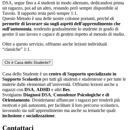
DSA, segue fino a 4 studenti in modo alternato, dedicandosi prima
un ragazzo, poi ad un altro, restando però sempre disponibile al
Tavolo. Il rapporto resta però sempre 1:1.
Questo Metodo è una delle nostre colonne portanti, perché
ci
permette di lavorare sia sugli aspetti dell’apprendimento che
sull’autonomia
, rendendo gradualmente lo studente in grado di
gestire il suo lavoro e capace di gestirsi rispetto al metodo di studio.
Oltre a questo servizio, offriamo anche lezioni individuali
“classiche” 1:1.
Chi è Casa dello Studente?
Casa dello Studente è un
centro di Supporto specializzato in
Supporto Scolastico
per tutti gli studenti e studentesse e per tutte le
materie dalle elementari all’università. Offriamo lezioni anche a
ragazzi con
DSA
,
ADHD
e altri
Bes
.
Svolgiamo
Diagnosi DSA
,
Consulenze Psicologiche e di
Orientamento
. Desideriamo affiancare i ragazzi per renderli più
motivati e più autonomi, per facilitare il loro percorso scolastico,
lavorando sia sull’apprendimento ma anche su tematiche quali
inclusione
e
socializzazione
.
Contattaci