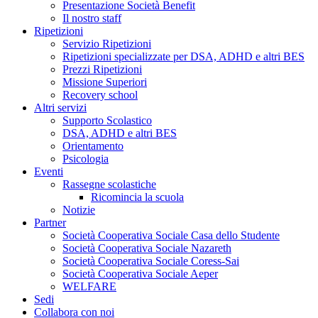
Presentazione Società Benefit
Il nostro staff
Ripetizioni
Servizio Ripetizioni
Ripetizioni specializzate per DSA, ADHD e altri BES
Prezzi Ripetizioni
Missione Superiori
Recovery school
Altri servizi
Supporto Scolastico
DSA, ADHD e altri BES
Orientamento
Psicologia
Eventi
Rassegne scolastiche
Ricomincia la scuola
Notizie
Partner
Società Cooperativa Sociale Casa dello Studente
Società Cooperativa Sociale Nazareth
Società Cooperativa Sociale Coress-Sai
Società Cooperativa Sociale Aeper
WELFARE
Sedi
Collabora con noi