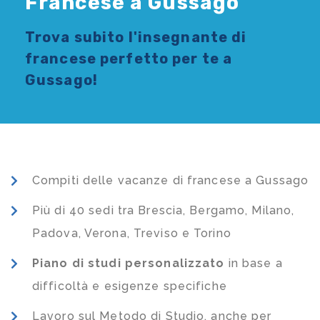
Francese a Gussago
Trova subito l'
insegnante di
francese
perfetto per te a
Gussago!
Compiti delle vacanze di francese a Gussago
Più di 40 sedi tra Brescia, Bergamo, Milano,
Padova, Verona, Treviso e Torino
Piano di studi
personalizzato
in base a
difficoltà e esigenze specifiche
Lavoro sul Metodo di Studio, anche per