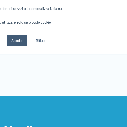
ornirti servizi più personalizzati, sia su
mo utilizzare solo un piccolo cookie
Collabora con noi
Contattaci!
Accetto
Rifiuto