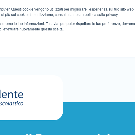
ter. Questi cookie vengono utilizzati per migliorare l'esperienza sul tuo sito web e f
i più sui cookie che utilizziamo, consulta la nostra politica sulla privacy.
tracceremo le tue informazioni. Tuttavia, per poter rispettare le tue preferenze, dovre
di effettuare nuovamente questa scelta.
ltri servizi
Eventi
Partner
Sedi