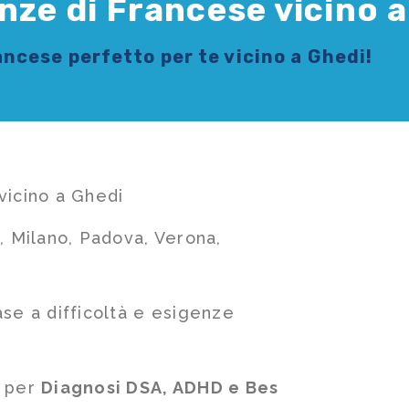
nze di Francese vicino 
rancese
perfetto per te vicino a Ghedi!
vicino a Ghedi
, Milano, Padova, Verona,
ase a difficoltà e esigenze
e per
Diagnosi DSA, ADHD e Bes