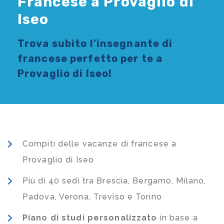
Francese a Provaglio di
Iseo
Trova subito l'
insegnante di
francese
perfetto per te a
Provaglio di Iseo!
Compiti delle vacanze di francese a
Provaglio di Iseo
Più di 40 sedi tra Brescia, Bergamo, Milano,
Padova, Verona, Treviso e Torino
Piano di studi
personalizzato
in base a