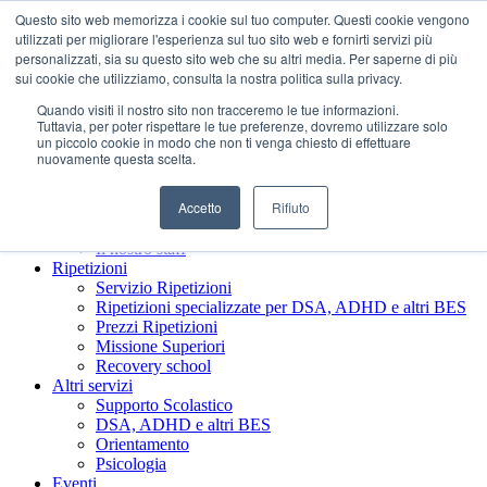
Questo sito web memorizza i cookie sul tuo computer. Questi cookie vengono
utilizzati per migliorare l'esperienza sul tuo sito web e fornirti servizi più
personalizzati, sia su questo sito web che su altri media. Per saperne di più
sui cookie che utilizziamo, consulta la nostra politica sulla privacy.
Quando visiti il ​​nostro sito non tracceremo le tue informazioni.
Tuttavia, per poter rispettare le tue preferenze, dovremo utilizzare solo
un piccolo cookie in modo che non ti venga chiesto di effettuare
nuovamente questa scelta.
Accetto
Rifiuto
Chi siamo
Presentazione Società Benefit
Il nostro staff
Ripetizioni
Servizio Ripetizioni
Ripetizioni specializzate per DSA, ADHD e altri BES
Prezzi Ripetizioni
Missione Superiori
Recovery school
Altri servizi
Supporto Scolastico
DSA, ADHD e altri BES
Orientamento
Psicologia
Eventi