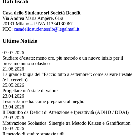
Dati fiscali
Casa dello Studente srl Società Benefit
Via Andrea Maria Ampère, 61/a
20131 Milano – P.IVA 11334130967
PEC:
casadellostudentesrlb@legalmail.it
Ultime Notizie
07.07.2026
Studiare d’estate: meno ore, più metodo e un nuovo inizio per il
prossimo anno scolastico
21.06.2026
La grande bugia del “Faccio tutto a settembre”: come salvare l’estate
(e il cervello)
25.05.2026
Progettare un’estate di valore
23.04.2026
Tesina 3a media: come prepararsi al meglio
13.04.2026
Il Disturbo da Deficit di Attenzione e Iperattività (ADHD / DDAI)
23.03.2026
Motivazione Scolastica: Sinergie tra Metodo Kaizen e Gamification
16.03.2026
Il metodo di studio: strategie utili