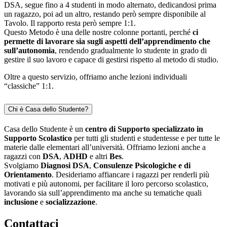
DSA, segue fino a 4 studenti in modo alternato, dedicandosi prima
un ragazzo, poi ad un altro, restando però sempre disponibile al
Tavolo. Il rapporto resta però sempre 1:1.
Questo Metodo è una delle nostre colonne portanti, perché
ci
permette di lavorare sia sugli aspetti dell’apprendimento che
sull’autonomia
, rendendo gradualmente lo studente in grado di
gestire il suo lavoro e capace di gestirsi rispetto al metodo di studio.
Oltre a questo servizio, offriamo anche lezioni individuali
“classiche” 1:1.
Chi è Casa dello Studente?
Casa dello Studente è un
centro di Supporto specializzato in
Supporto Scolastico
per tutti gli studenti e studentesse e per tutte le
materie dalle elementari all’università. Offriamo lezioni anche a
ragazzi con
DSA
,
ADHD
e altri
Bes
.
Svolgiamo
Diagnosi DSA
,
Consulenze Psicologiche e di
Orientamento
. Desideriamo affiancare i ragazzi per renderli più
motivati e più autonomi, per facilitare il loro percorso scolastico,
lavorando sia sull’apprendimento ma anche su tematiche quali
inclusione
e
socializzazione
.
Contattaci