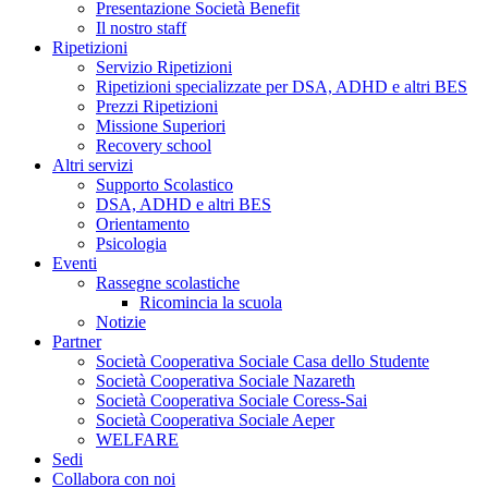
Presentazione Società Benefit
Il nostro staff
Ripetizioni
Servizio Ripetizioni
Ripetizioni specializzate per DSA, ADHD e altri BES
Prezzi Ripetizioni
Missione Superiori
Recovery school
Altri servizi
Supporto Scolastico
DSA, ADHD e altri BES
Orientamento
Psicologia
Eventi
Rassegne scolastiche
Ricomincia la scuola
Notizie
Partner
Società Cooperativa Sociale Casa dello Studente
Società Cooperativa Sociale Nazareth
Società Cooperativa Sociale Coress-Sai
Società Cooperativa Sociale Aeper
WELFARE
Sedi
Collabora con noi