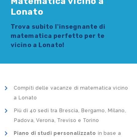
Matematica vicino a
Lonato
Trova subito l'
insegnante di
matematica
perfetto per te
vicino a Lonato!
Compiti delle vacanze di matematica vicino
a Lonato
Più di 40 sedi tra Brescia, Bergamo, Milano,
Padova, Verona, Treviso e Torino
Piano di studi
personalizzato
in base a