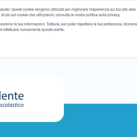
ter. Questi cookie vengono utilizzati per migliorare l'esperienza sul tuo sito web e f
i più sui cookie che utilizziamo, consulta la nostra politica sulla privacy.
tracceremo le tue informazioni. Tuttavia, per poter rispettare le tue preferenze, dovre
di effettuare nuovamente questa scelta.
Altri servizi
Eventi
Partner
Sedi