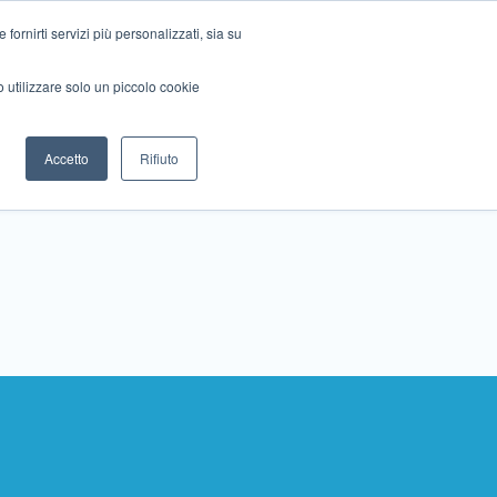
ornirti servizi più personalizzati, sia su
mo utilizzare solo un piccolo cookie
Collabora con noi
Contattaci!
Accetto
Rifiuto