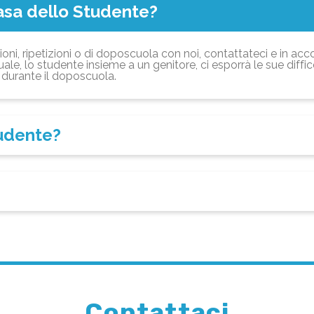
asa dello Studente?
ioni, ripetizioni o di doposcuola con noi, contattateci e in acc
ale, lo studente insieme a un genitore, ci esporrà le sue diffi
durante il doposcuola.
tudente?
Contattaci