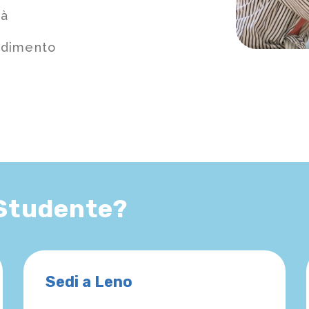
tà
ndimento
 Studente?
Sedi a Leno