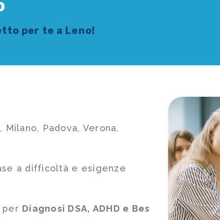
o
tto per te a Leno!
, Milano, Padova, Verona,
ase a difficoltà e esigenze
e per
Diagnosi DSA, ADHD e Bes