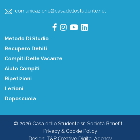
comunicazione@casadellostudente.net
Metodo Di Studio
Recupero Debiti
Compiti Delle Vacanze
Aiuto Compiti
Ripetizioni
Lezioni
Doposcuola
© 2026 Casa dello Studente srl Società Benefit –
Privacy & Cookie Policy
Design:
T&P Creative Digital Agency