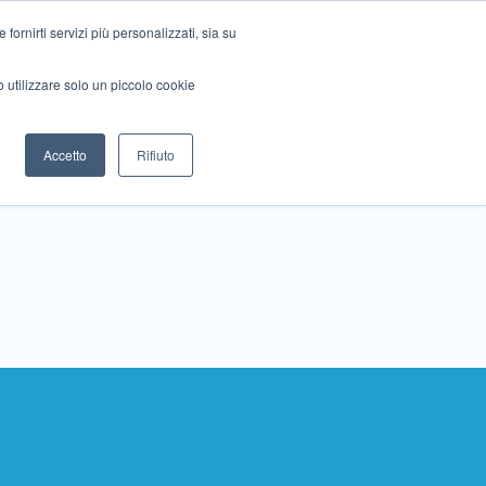
ornirti servizi più personalizzati, sia su
mo utilizzare solo un piccolo cookie
Collabora con noi
Contattaci!
Accetto
Rifiuto