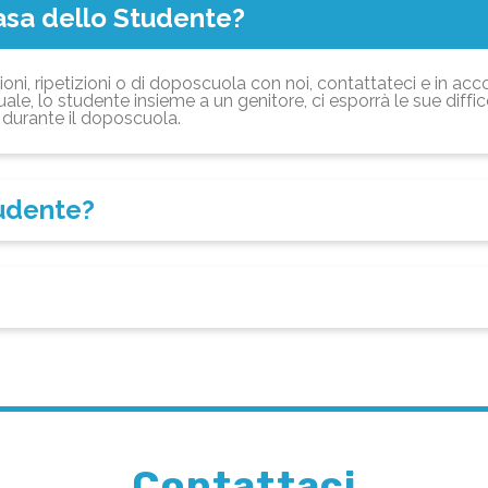
asa dello Studente?
ioni, ripetizioni o di doposcuola con noi, contattateci e in acc
ale, lo studente insieme a un genitore, ci esporrà le sue diffi
durante il doposcuola.
tudente?
Contattaci