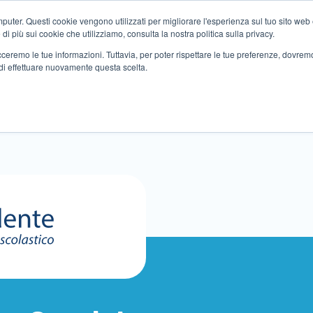
ter. Questi cookie vengono utilizzati per migliorare l'esperienza sul tuo sito web e f
i più sui cookie che utilizziamo, consulta la nostra politica sulla privacy.
tracceremo le tue informazioni. Tuttavia, per poter rispettare le tue preferenze, dovre
di effettuare nuovamente questa scelta.
Altri servizi
Eventi
Partner
Sedi