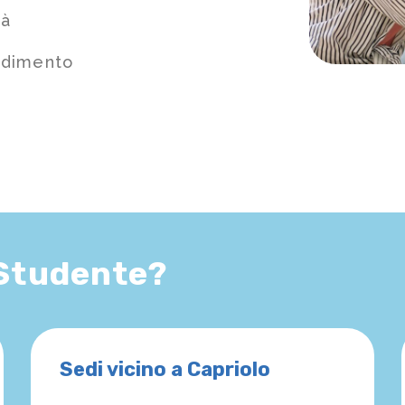
tà
ndimento
 Studente?
Sedi vicino a Capriolo