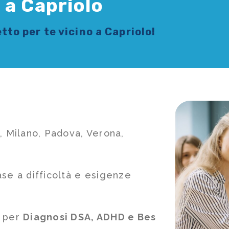
 a Capriolo
tto per te vicino a Capriolo!
, Milano, Padova, Verona,
ase a difficoltà e esigenze
e per
Diagnosi DSA, ADHD e Bes