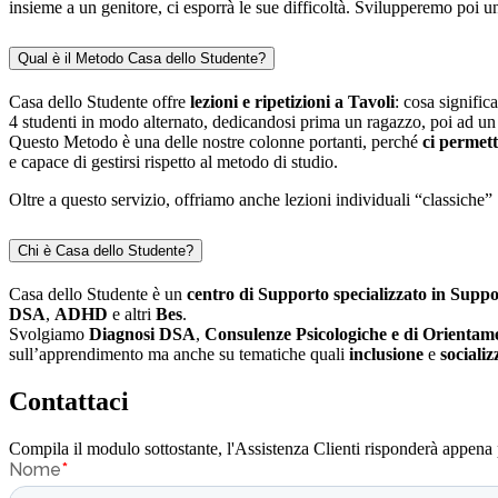
insieme a un genitore, ci esporrà le sue difficoltà. Svilupperemo poi 
Qual è il Metodo Casa dello Studente?
Casa dello Studente offre
lezioni e ripetizioni a Tavoli
: cosa signifi
4 studenti in modo alternato, dedicandosi prima un ragazzo, poi ad un 
Questo Metodo è una delle nostre colonne portanti, perché
ci permett
e capace di gestirsi rispetto al metodo di studio.
Oltre a questo servizio, offriamo anche lezioni individuali “classiche” 
Chi è Casa dello Studente?
Casa dello Studente è un
centro di Supporto specializzato in Suppo
DSA
,
ADHD
e altri
Bes
.
Svolgiamo
Diagnosi DSA
,
Consulenze Psicologiche e di Orientam
sull’apprendimento ma anche su tematiche quali
inclusione
e
sociali
Contattaci
Compila il modulo sottostante, l'Assistenza Clienti risponderà appena 