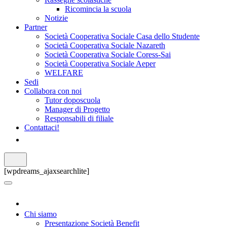
Ricomincia la scuola
Notizie
Partner
Società Cooperativa Sociale Casa dello Studente
Società Cooperativa Sociale Nazareth
Società Cooperativa Sociale Coress-Sai
Società Cooperativa Sociale Aeper
WELFARE
Sedi
Collabora con noi
Tutor doposcuola
Manager di Progetto
Responsabili di filiale
Contattaci!
[wpdreams_ajaxsearchlite]
Chi siamo
Presentazione Società Benefit