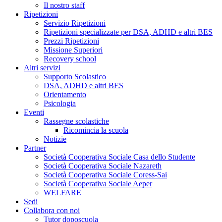
Il nostro staff
Ripetizioni
Servizio Ripetizioni
Ripetizioni specializzate per DSA, ADHD e altri BES
Prezzi Ripetizioni
Missione Superiori
Recovery school
Altri servizi
Supporto Scolastico
DSA, ADHD e altri BES
Orientamento
Psicologia
Eventi
Rassegne scolastiche
Ricomincia la scuola
Notizie
Partner
Società Cooperativa Sociale Casa dello Studente
Società Cooperativa Sociale Nazareth
Società Cooperativa Sociale Coress-Sai
Società Cooperativa Sociale Aeper
WELFARE
Sedi
Collabora con noi
Tutor doposcuola