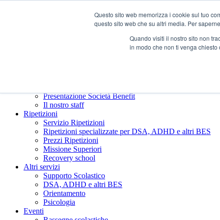
Questo sito web memorizza i cookie sul tuo compu
questo sito web che su altri media. Per saperne d
Quando visiti il ​​nostro sito non 
in modo che non ti venga chiesto 
Chi siamo
Presentazione Società Benefit
Il nostro staff
Ripetizioni
Servizio Ripetizioni
Ripetizioni specializzate per DSA, ADHD e altri BES
Prezzi Ripetizioni
Missione Superiori
Recovery school
Altri servizi
Supporto Scolastico
DSA, ADHD e altri BES
Orientamento
Psicologia
Eventi
Rassegne scolastiche