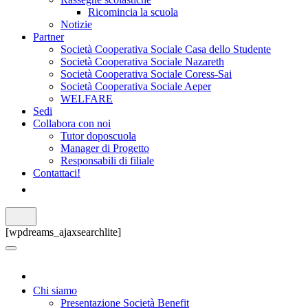
Ricomincia la scuola
Notizie
Partner
Società Cooperativa Sociale Casa dello Studente
Società Cooperativa Sociale Nazareth
Società Cooperativa Sociale Coress-Sai
Società Cooperativa Sociale Aeper
WELFARE
Sedi
Collabora con noi
Tutor doposcuola
Manager di Progetto
Responsabili di filiale
Contattaci!
[wpdreams_ajaxsearchlite]
Chi siamo
Presentazione Società Benefit