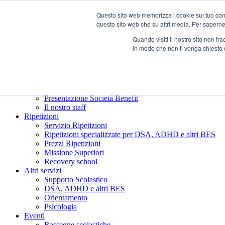
Questo sito web memorizza i cookie sul tuo compu
questo sito web che su altri media. Per saperne d
Quando visiti il ​​nostro sito non 
in modo che non ti venga chiesto 
Chi siamo
Presentazione Società Benefit
Il nostro staff
Ripetizioni
Servizio Ripetizioni
Ripetizioni specializzate per DSA, ADHD e altri BES
Prezzi Ripetizioni
Missione Superiori
Recovery school
Altri servizi
Supporto Scolastico
DSA, ADHD e altri BES
Orientamento
Psicologia
Eventi
Rassegne scolastiche