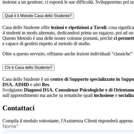
insieme a un genitore, ci esporrà le sue difficoltà. Svilupperemo poi 
Qual è il Metodo Casa dello Studente?
Casa dello Studente offre
lezioni e ripetizioni a Tavoli
: cosa signifi
4 studenti in modo alternato, dedicandosi prima un ragazzo, poi ad un 
Questo Metodo è una delle nostre colonne portanti, perché
ci permett
e capace di gestirsi rispetto al metodo di studio.
Oltre a questo servizio, offriamo anche lezioni individuali “classiche” 
Chi è Casa dello Studente?
Casa dello Studente è un
centro di Supporto specializzato in Suppo
DSA
,
ADHD
e altri
Bes
.
Svolgiamo
Diagnosi DSA
,
Consulenze Psicologiche e di Orientam
sull’apprendimento ma anche su tematiche quali
inclusione
e
sociali
Contattaci
Compila il modulo sottostante, l'Assistenza Clienti risponderà appena 