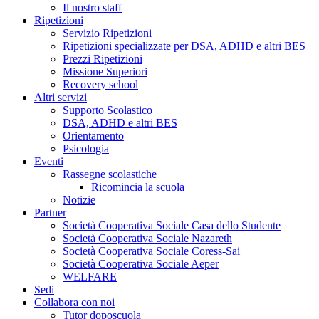
Il nostro staff
Ripetizioni
Servizio Ripetizioni
Ripetizioni specializzate per DSA, ADHD e altri BES
Prezzi Ripetizioni
Missione Superiori
Recovery school
Altri servizi
Supporto Scolastico
DSA, ADHD e altri BES
Orientamento
Psicologia
Eventi
Rassegne scolastiche
Ricomincia la scuola
Notizie
Partner
Società Cooperativa Sociale Casa dello Studente
Società Cooperativa Sociale Nazareth
Società Cooperativa Sociale Coress-Sai
Società Cooperativa Sociale Aeper
WELFARE
Sedi
Collabora con noi
Tutor doposcuola