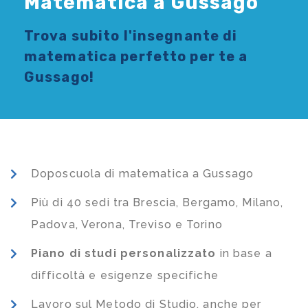
Matematica a Gussago
Trova subito l'
insegnante di
matematica
perfetto per te a
Gussago!
Doposcuola di matematica a Gussago
Più di 40 sedi tra Brescia, Bergamo, Milano,
Padova, Verona, Treviso e Torino
Piano di studi
personalizzato
in base a
difficoltà e esigenze specifiche
Lavoro sul Metodo di Studio, anche per