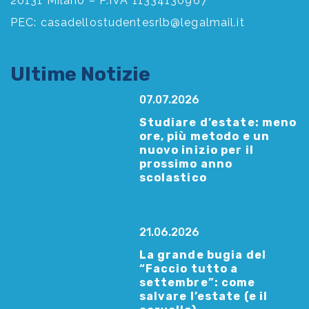
20131 Milano – P.IVA 11334130967
PEC:
casadellostudentesrlb@legalmail.it
Ultime Notizie
07.07.2026
Studiare d’estate: meno
ore, più metodo e un
nuovo inizio per il
prossimo anno
scolastico
21.06.2026
La grande bugia del
“Faccio tutto a
settembre”: come
salvare l’estate (e il