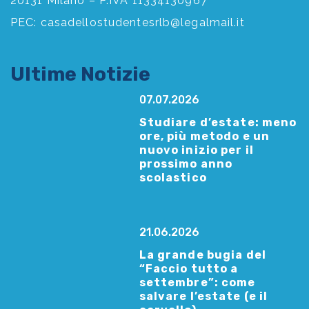
20131 Milano – P.IVA 11334130967
PEC:
casadellostudentesrlb@legalmail.it
Ultime Notizie
07.07.2026
Studiare d’estate: meno
ore, più metodo e un
nuovo inizio per il
prossimo anno
scolastico
21.06.2026
La grande bugia del
“Faccio tutto a
settembre”: come
salvare l’estate (e il