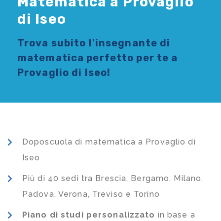
Matematica a Provaglio
di Iseo
Trova subito l'
insegnante di
matematica
perfetto per te a
Provaglio di Iseo!
Doposcuola di matematica a Provaglio di
Iseo
Più di 40 sedi tra Brescia, Bergamo, Milano,
Padova, Verona, Treviso e Torino
Piano di studi
personalizzato
in base a