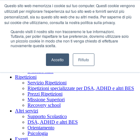
Questo sito web memorizza i cookie sul tuo computer. Questi cookie vengono
utilizzati per migliorare l'esperienza sul tuo sito web e fornirti servizi più
personalizzati, sia su questo sito web che su altri media. Per saperne di più
sui cookie che utilizziamo, consulta la nostra politica sulla privacy.
Quando visiti il ​​nostro sito non tracceremo le tue informazioni.
Tuttavia, per poter rispettare le tue preferenze, dovremo utilizzare solo
un piccolo cookie in modo che non ti venga chiesto di effettuare
nuovamente questa scelta.
Accetto
Rifiuto
Chi siamo
Presentazione Società Benefit
Il nostro staff
Ripetizioni
Servizio Ripetizioni
Ripetizioni specializzate per DSA, ADHD e altri BES
Prezzi Ripetizioni
Missione Superiori
Recovery school
Altri servizi
Supporto Scolastico
DSA, ADHD e altri BES
Orientamento
Psicologia
Eventi