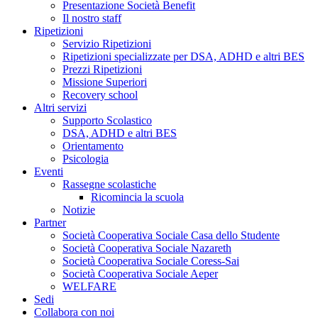
Presentazione Società Benefit
Il nostro staff
Ripetizioni
Servizio Ripetizioni
Ripetizioni specializzate per DSA, ADHD e altri BES
Prezzi Ripetizioni
Missione Superiori
Recovery school
Altri servizi
Supporto Scolastico
DSA, ADHD e altri BES
Orientamento
Psicologia
Eventi
Rassegne scolastiche
Ricomincia la scuola
Notizie
Partner
Società Cooperativa Sociale Casa dello Studente
Società Cooperativa Sociale Nazareth
Società Cooperativa Sociale Coress-Sai
Società Cooperativa Sociale Aeper
WELFARE
Sedi
Collabora con noi