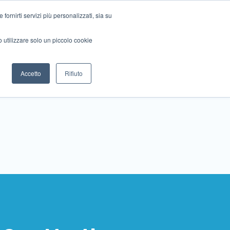
ornirti servizi più personalizzati, sia su
mo utilizzare solo un piccolo cookie
Collabora con noi
Contattaci!
Accetto
Rifiuto