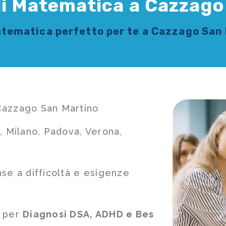
di Matematica a Cazzago
atematica
perfetto per te a Cazzago San
Cazzago San Martino
, Milano, Padova, Verona,
ase a difficoltà e esigenze
e per
Diagnosi DSA, ADHD e Bes