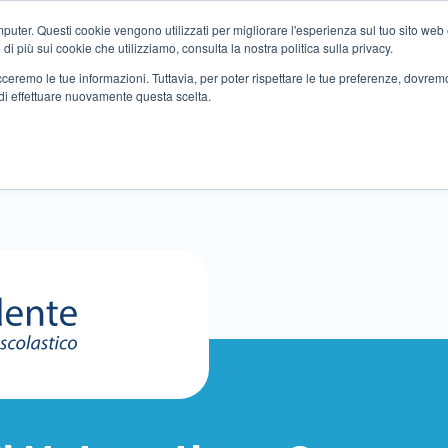
ter. Questi cookie vengono utilizzati per migliorare l'esperienza sul tuo sito web e f
i più sui cookie che utilizziamo, consulta la nostra politica sulla privacy.
tracceremo le tue informazioni. Tuttavia, per poter rispettare le tue preferenze, dovre
di effettuare nuovamente questa scelta.
Altri servizi
Eventi
Partner
Sedi