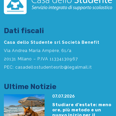
Dati fiscali
Casa dello Studente srl Società Benefit
Via Andrea Maria Ampère, 61/a
20131 Milano – P.IVA 11334130967
PEC:
casadellostudentesrlb@legalmail.it
Ultime Notizie
07.07.2026
Studiare d’estate: meno
ore, più metodo e un
nuovo inizio per il