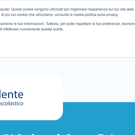
ter. Questi cookie vengono utilizzati per migliorare l'esperienza sul tuo sito web e f
i più sui cookie che utilizziamo, consulta la nostra politica sulla privacy.
tracceremo le tue informazioni. Tuttavia, per poter rispettare le tue preferenze, dovre
di effettuare nuovamente questa scelta.
Altri servizi
Eventi
Partner
Sedi