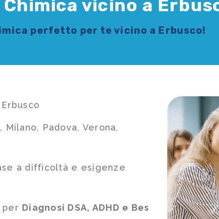
i Chimica vicino a Erbus
himica
perfetto per te vicino a Erbusco!
a Erbusco
, Milano, Padova, Verona,
ase a difficoltà e esigenze
e per
Diagnosi DSA, ADHD e Bes