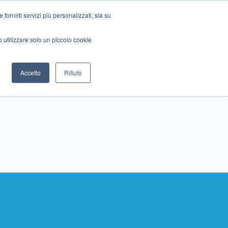
ornirti servizi più personalizzati, sia su
mo utilizzare solo un piccolo cookie
Collabora con noi
Contattaci!
Accetto
Rifiuto