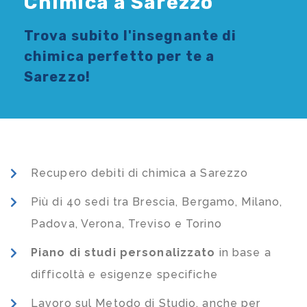
Chimica a Sarezzo
Trova subito l'
insegnante di
chimica
perfetto per te a
Sarezzo!
Recupero debiti di chimica a Sarezzo
Più di 40 sedi tra Brescia, Bergamo, Milano,
Padova, Verona, Treviso e Torino
Piano di studi
personalizzato
in base a
difficoltà e esigenze specifiche
Lavoro sul Metodo di Studio, anche per