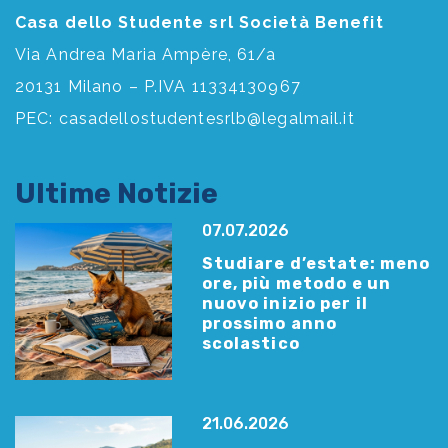
Casa dello Studente srl Società Benefit
Via Andrea Maria Ampère, 61/a
20131 Milano – P.IVA 11334130967
PEC:
casadellostudentesrlb@legalmail.it
Ultime Notizie
07.07.2026
Studiare d’estate: meno
ore, più metodo e un
nuovo inizio per il
prossimo anno
scolastico
21.06.2026