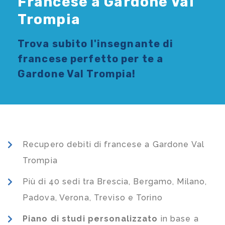
Francese a Gardone Val
Trompia
Trova subito l'
insegnante di
francese
perfetto per te a
Gardone Val Trompia!
Recupero debiti di francese a Gardone Val
Trompia
Più di 40 sedi tra Brescia, Bergamo, Milano,
Padova, Verona, Treviso e Torino
Piano di studi
personalizzato
in base a