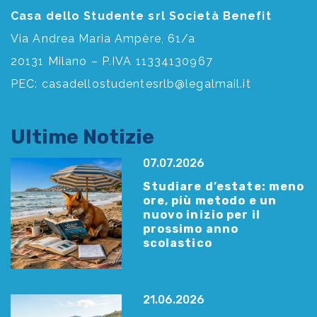
Casa dello Studente srl Società Benefit
Via Andrea Maria Ampère, 61/a
20131 Milano – P.IVA 11334130967
PEC:
casadellostudentesrlb@legalmail.it
Ultime Notizie
07.07.2026
Studiare d’estate: meno
ore, più metodo e un
nuovo inizio per il
prossimo anno
scolastico
21.06.2026