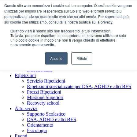
Questo sito web memorizza i cookie sul tuo computer. Questi cookie vengono
utilizzati per migliorare l'esperienza sul tuo sito web e fornirti servizi più
personalizzati, sia su questo sito web che su altri media. Per saperne di più
sui cookie che utilizziamo, consulta la nostra politica sulla privacy.
Quando visiti il ​​nostro sito non tracceremo le tue informazioni.
Tuttavia, per poter rispettare le tue preferenze, dovremo utilizzare solo
un piccolo cookie in modo che non ti venga chiesto di effettuare
nuovamente questa scelta.
Accetto
Rifiuto
Chi siamo
Presentazione Società Benefit
Il nostro staff
Ripetizioni
Servizio Ripetizioni
Ripetizioni specializzate per DSA, ADHD e altri BES
Prezzi Ripetizioni
Missione Superiori
Recovery school
Altri servizi
Supporto Scolastico
DSA, ADHD e altri BES
Orientamento
Psicologia
Eventi