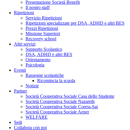
Presentazione Società Benefit
Il nostro staff
Ripetizioni
Servizio Ripetizioni
Ripetizioni specializzate per DSA, ADHD e altri BES
Prezzi Ripetizioni
Missione Superiori
Recovery school
Altri servizi
Supporto Scolastico
DSA, ADHD e altri BES
Orientamento
Psicologia
Eventi
Rassegne scolastiche
Ricomincia la scuola
Notizie
Partner
Società Cooperativa Sociale Casa dello Studente
Società Cooperativa Sociale Nazareth
Società Cooperativa Sociale Coress-Sai
Società Cooperativa Sociale Aeper
WELFARE
Sedi
Collabora con noi