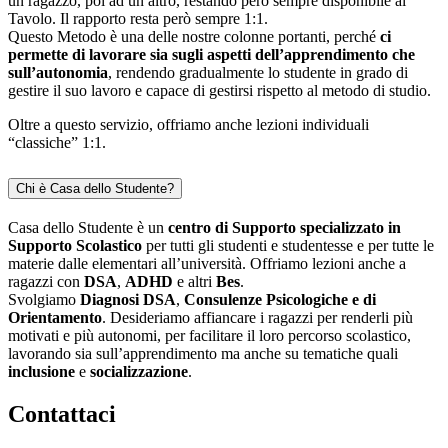
un ragazzo, poi ad un altro, restando però sempre disponibile al
Tavolo. Il rapporto resta però sempre 1:1.
Questo Metodo è una delle nostre colonne portanti, perché
ci
permette di lavorare sia sugli aspetti dell’apprendimento che
sull’autonomia
, rendendo gradualmente lo studente in grado di
gestire il suo lavoro e capace di gestirsi rispetto al metodo di studio.
Oltre a questo servizio, offriamo anche lezioni individuali
“classiche” 1:1.
Chi è Casa dello Studente?
Casa dello Studente è un
centro di Supporto specializzato in
Supporto Scolastico
per tutti gli studenti e studentesse e per tutte le
materie dalle elementari all’università. Offriamo lezioni anche a
ragazzi con
DSA
,
ADHD
e altri
Bes
.
Svolgiamo
Diagnosi DSA
,
Consulenze Psicologiche e di
Orientamento
. Desideriamo affiancare i ragazzi per renderli più
motivati e più autonomi, per facilitare il loro percorso scolastico,
lavorando sia sull’apprendimento ma anche su tematiche quali
inclusione
e
socializzazione
.
Contattaci