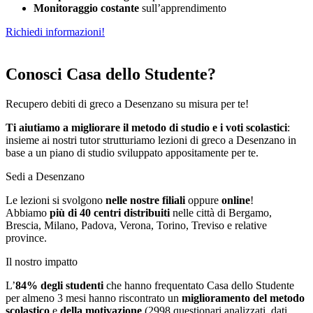
Monitoraggio costante
sull’apprendimento
Richiedi informazioni!
Conosci Casa dello Studente?
Recupero debiti di greco a Desenzano su misura per te!
Ti aiutiamo a migliorare il metodo di studio e i voti scolastici
:
insieme ai nostri tutor strutturiamo
le
zioni di greco a Desenzano in
base a un piano di studio sviluppato appositamente per te.
Sedi a Desenzano
Le lezioni si svolgono
nelle nostre filiali
oppure
online
!
Abbiamo
più di 40 centri distribuiti
nelle città di Bergamo,
Brescia, Milano, Padova, Verona, Torino, Treviso e relative
province.
Il nostro impatto
L’
84%
degli studenti
che hanno frequentato Casa dello Studente
per almeno 3 mesi hanno riscontrato un
miglioramento del metodo
scolastico
e
della motivazione
(2998 questionari analizzati, dati