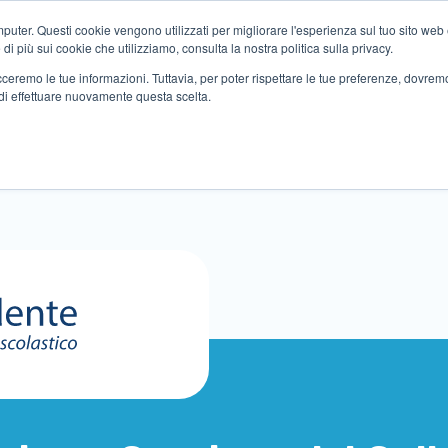
ter. Questi cookie vengono utilizzati per migliorare l'esperienza sul tuo sito web e f
i più sui cookie che utilizziamo, consulta la nostra politica sulla privacy.
tracceremo le tue informazioni. Tuttavia, per poter rispettare le tue preferenze, dovre
di effettuare nuovamente questa scelta.
Altri servizi
Eventi
Partner
Sedi