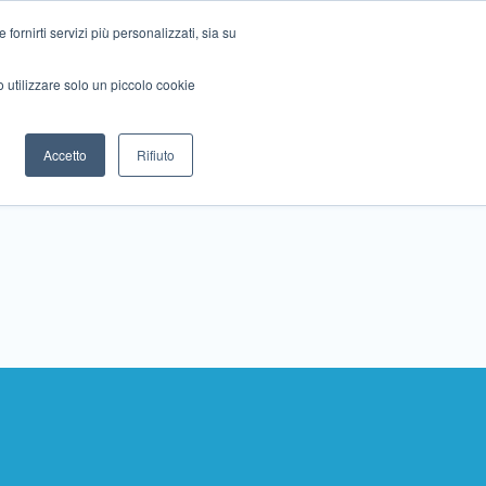
ornirti servizi più personalizzati, sia su
mo utilizzare solo un piccolo cookie
Collabora con noi
Contattaci!
Accetto
Rifiuto