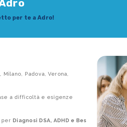
 Adro
tto per te a Adro!
, Milano, Padova, Verona,
ase a difficoltà e esigenze
e per
Diagnosi DSA, ADHD e Bes