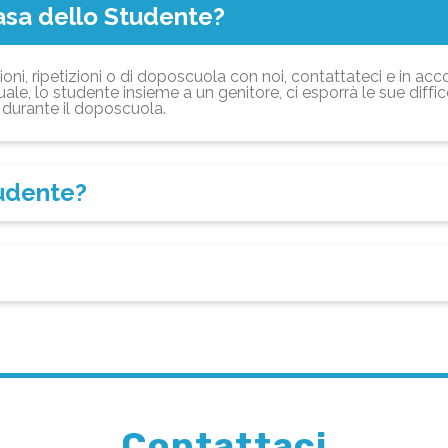
asa dello Studente?
ioni, ripetizioni o di doposcuola con noi, contattateci e in acc
ale, lo studente insieme a un genitore, ci esporrà le sue diffi
durante il doposcuola.
tudente?
Contattaci