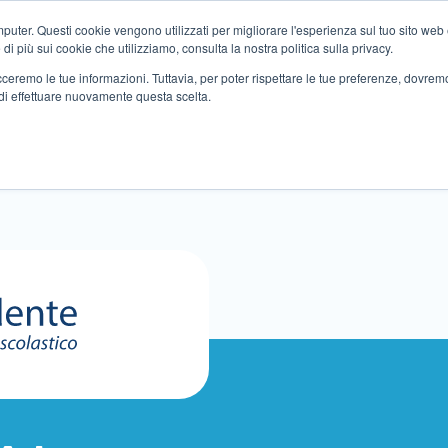
ter. Questi cookie vengono utilizzati per migliorare l'esperienza sul tuo sito web e f
i più sui cookie che utilizziamo, consulta la nostra politica sulla privacy.
tracceremo le tue informazioni. Tuttavia, per poter rispettare le tue preferenze, dovre
di effettuare nuovamente questa scelta.
Altri servizi
Eventi
Partner
Sedi