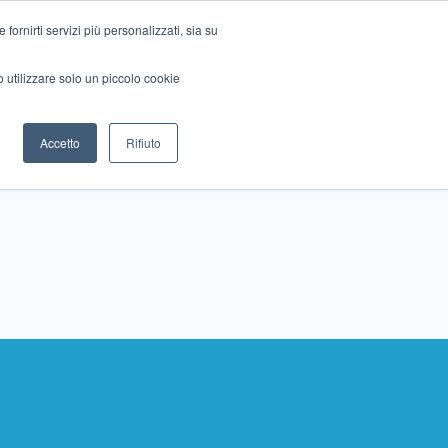
ornirti servizi più personalizzati, sia su
mo utilizzare solo un piccolo cookie
Collabora con noi
Contattaci!
Accetto
Rifiuto