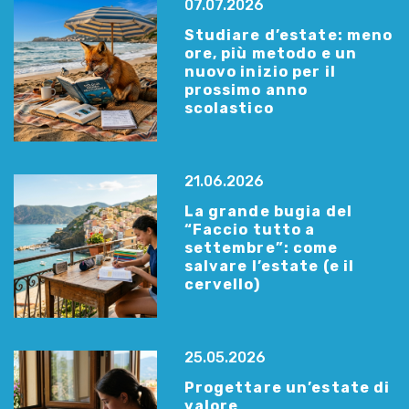
07.07.2026
Studiare d’estate: meno
ore, più metodo e un
nuovo inizio per il
prossimo anno
scolastico
21.06.2026
La grande bugia del
“Faccio tutto a
settembre”: come
salvare l’estate (e il
cervello)
25.05.2026
Progettare un’estate di
valore