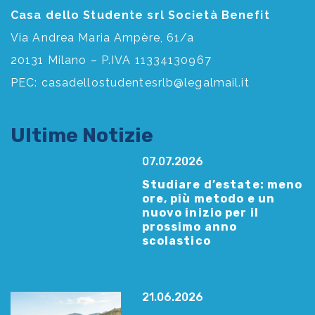
Casa dello Studente srl Società Benefit
Via Andrea Maria Ampère, 61/a
20131 Milano – P.IVA 11334130967
PEC:
casadellostudentesrlb@legalmail.it
Ultime Notizie
07.07.2026
Studiare d’estate: meno
ore, più metodo e un
nuovo inizio per il
prossimo anno
scolastico
21.06.2026