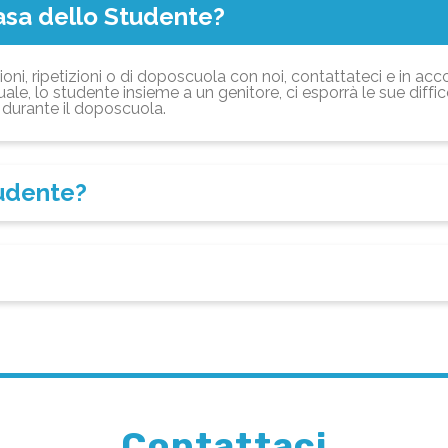
asa dello Studente?
ioni, ripetizioni o di doposcuola con noi, contattateci e in acc
ale, lo studente insieme a un genitore, ci esporrà le sue diffi
durante il doposcuola.
tudente?
Contattaci