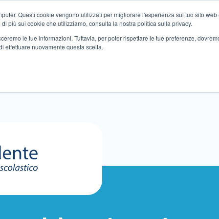
ter. Questi cookie vengono utilizzati per migliorare l'esperienza sul tuo sito web e f
i più sui cookie che utilizziamo, consulta la nostra politica sulla privacy.
tracceremo le tue informazioni. Tuttavia, per poter rispettare le tue preferenze, dovre
di effettuare nuovamente questa scelta.
Altri servizi
Eventi
Partner
Sedi