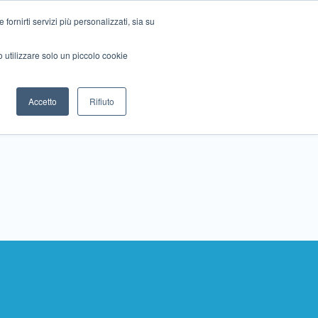
ornirti servizi più personalizzati, sia su
mo utilizzare solo un piccolo cookie
Collabora con noi
Contattaci!
Accetto
Rifiuto