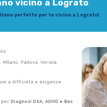
iano vicino a Lograto
aliano
perfetto per te vicino a Lograto!
ato
, Milano, Padova, Verona,
ase a difficoltà e esigenze
e per
Diagnosi DSA, ADHD e Bes