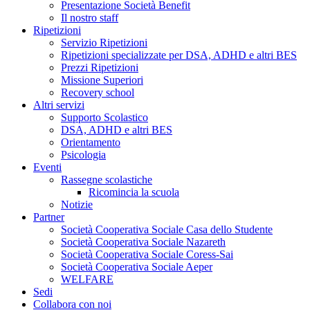
Presentazione Società Benefit
Il nostro staff
Ripetizioni
Servizio Ripetizioni
Ripetizioni specializzate per DSA, ADHD e altri BES
Prezzi Ripetizioni
Missione Superiori
Recovery school
Altri servizi
Supporto Scolastico
DSA, ADHD e altri BES
Orientamento
Psicologia
Eventi
Rassegne scolastiche
Ricomincia la scuola
Notizie
Partner
Società Cooperativa Sociale Casa dello Studente
Società Cooperativa Sociale Nazareth
Società Cooperativa Sociale Coress-Sai
Società Cooperativa Sociale Aeper
WELFARE
Sedi
Collabora con noi