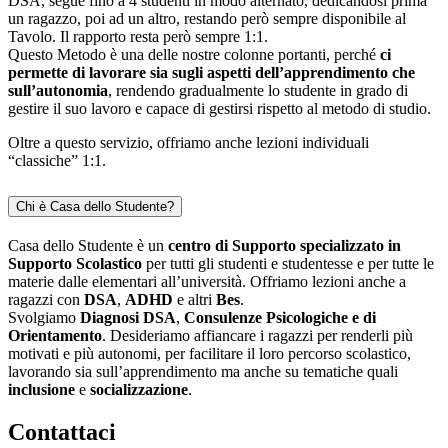
DSA, segue fino a 4 studenti in modo alternato, dedicandosi prima
un ragazzo, poi ad un altro, restando però sempre disponibile al
Tavolo. Il rapporto resta però sempre 1:1.
Questo Metodo è una delle nostre colonne portanti, perché
ci
permette di lavorare sia sugli aspetti dell’apprendimento che
sull’autonomia
, rendendo gradualmente lo studente in grado di
gestire il suo lavoro e capace di gestirsi rispetto al metodo di studio.
Oltre a questo servizio, offriamo anche lezioni individuali
“classiche” 1:1.
Chi è Casa dello Studente?
Casa dello Studente è un
centro di Supporto specializzato in
Supporto Scolastico
per tutti gli studenti e studentesse e per tutte le
materie dalle elementari all’università. Offriamo lezioni anche a
ragazzi con
DSA
,
ADHD
e altri
Bes
.
Svolgiamo
Diagnosi DSA
,
Consulenze Psicologiche e di
Orientamento
. Desideriamo affiancare i ragazzi per renderli più
motivati e più autonomi, per facilitare il loro percorso scolastico,
lavorando sia sull’apprendimento ma anche su tematiche quali
inclusione
e
socializzazione
.
Contattaci