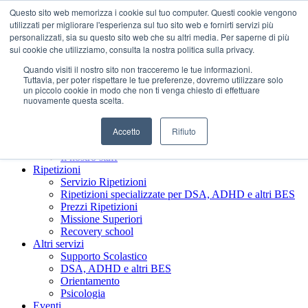
Questo sito web memorizza i cookie sul tuo computer. Questi cookie vengono
utilizzati per migliorare l'esperienza sul tuo sito web e fornirti servizi più
personalizzati, sia su questo sito web che su altri media. Per saperne di più
sui cookie che utilizziamo, consulta la nostra politica sulla privacy.
Quando visiti il ​​nostro sito non tracceremo le tue informazioni.
Tuttavia, per poter rispettare le tue preferenze, dovremo utilizzare solo
un piccolo cookie in modo che non ti venga chiesto di effettuare
nuovamente questa scelta.
Accetto
Rifiuto
Chi siamo
Presentazione Società Benefit
Il nostro staff
Ripetizioni
Servizio Ripetizioni
Ripetizioni specializzate per DSA, ADHD e altri BES
Prezzi Ripetizioni
Missione Superiori
Recovery school
Altri servizi
Supporto Scolastico
DSA, ADHD e altri BES
Orientamento
Psicologia
Eventi