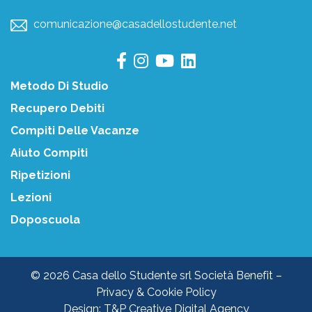
comunicazione@casadellostudente.net
Metodo Di Studio
Recupero Debiti
Compiti Delle Vacanze
Aiuto Compiti
Ripetizioni
Lezioni
Doposcuola
© 2026 Casa dello Studente srl Società Benefit –
Privacy & Cookie Policy
Design:
T&P Creative Digital Agency